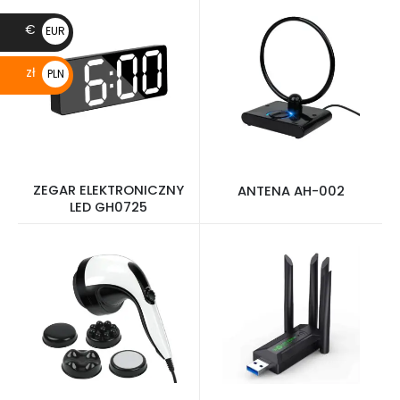
€
EUR
€
zł
PLN
zł
ZEGAR ELEKTRONICZNY
ANTENA AH-002
LED GH0725