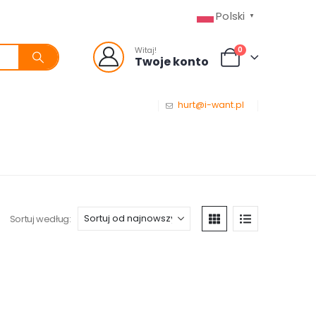
Polski
▼
0
Witaj!
Twoje konto
hurt@i-want.pl
Sortuj według: