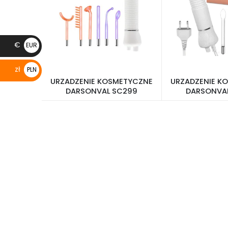
€
EUR
€
zł
PLN
URZADZENIE KOSMETYCZNE
URZADZENIE K
zł
DARSONVAL SC299
DARSONVA