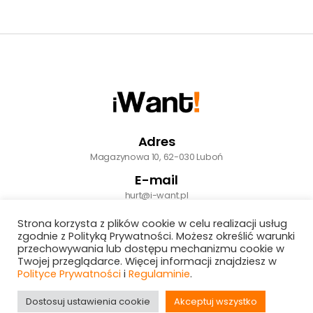
Adres
Magazynowa 10, 62-030 Luboń
E-mail
hurt@i-want.pl
Godziny pracy
Strona korzysta z plików cookie w celu realizacji usług
Pon - Pt / 7:00 - 15:00
zgodnie z Polityką Prywatności. Możesz określić warunki
przechowywania lub dostępu mechanizmu cookie w
Twojej przeglądarce. Więcej informacji znajdziesz w
Polityce Prywatności
i
Regulaminie
.
Dostosuj ustawienia cookie
Akceptuj wszystko
Sklep iWant! © 2025. All Rights Reserved