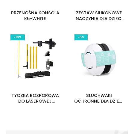
PRZENOŚNA KONSOLA
ZESTAW SILIKONOWE
K6-WHITE
NACZYNIA DLA DZIECI
TAB-SET1-VIOLET
-10%
-6%
TYCZKA ROZPOROWA
SŁUCHWAKI
DO LASEROWEJ
OCHRONNE DLA DZIECI
POZIOMICY POL-420Y
3249299446 SPACE