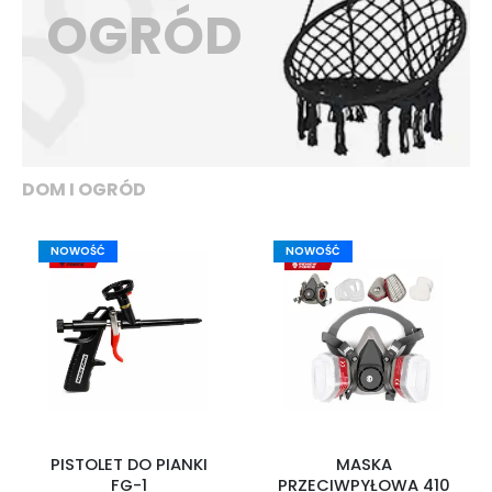
OGRÓD
DOM I OGRÓD
NOWOŚĆ
NOWOŚĆ
PISTOLET DO PIANKI
MASKA
FG-1
PRZECIWPYŁOWA 410