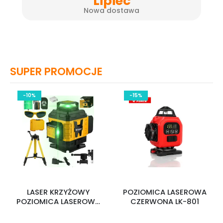
Lipiec
Nowa dostawa
SUPER PROMOCJE
-10%
-15%
LASER KRZYŻOWY
POZIOMICA LASEROWA
POZIOMICA LASEROWA
CZERWONA LK-801
ZE STATYWEM LL27P-
LASER-TRIP-1