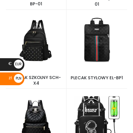
BP-01
01
€
EUR
€
PLECAK SZKOLNY SCH-
PLECAK STYLOWY EL-BP1
zł
PLN
X4
zł