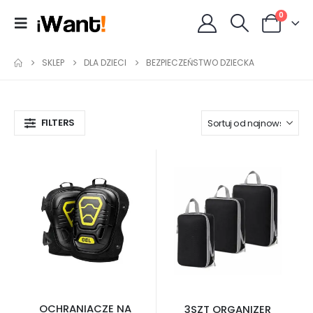
0
SKLEP
DLA DZIECI
BEZPIECZEŃSTWO DZIECKA
FILTERS
OCHRANIACZE NA
3SZT ORGANIZER