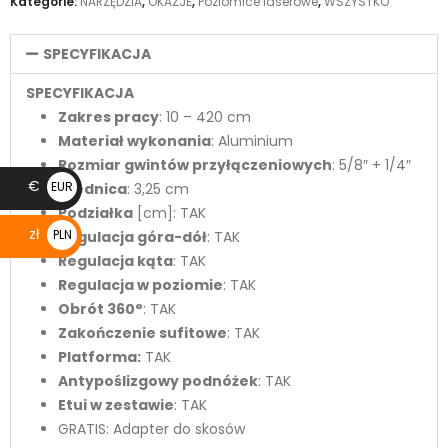
Kategorie:
NARZĘDZIA
,
OKAZJE
,
Poziomice laserowe
,
WSZYSTKO
SPECYFIKACJA
SPECYFIKACJA
Zakres pracy
: 10 – 420 cm
Materiał wykonania
: Aluminium
Rozmiar gwintów przyłączeniowych
: 5/8″ + 1/4″
€
EUR
Średnica
: 3,25 cm
Podziałka
[cm]: TAK
€
zł
PLN
Regulacja góra-dół
: TAK
Regulacja kąta
: TAK
zł
Regulacja w poziomie
: TAK
Obrót 360°
: TAK
Zakończenie sufitowe
: TAK
Platforma:
TAK
Antypoślizgowy podnóżek
: TAK
Etui w zestawie
: TAK
GRATIS: Adapter do skosów