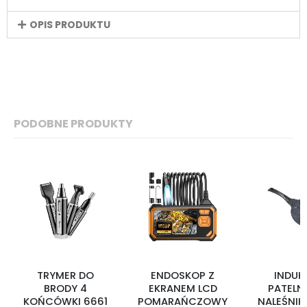
OPIS PRODUKTU
PODOBNE PRODUKTY
TRYMER DO
ENDOSKOP Z
INDUK
BRODY 4
EKRANEM LCD
PATELN
KOŃCÓWKI 6661
POMARAŃCZOWY
NALEŚNIK