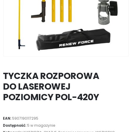
TYCZKA ROZPOROWA
DO LASEROWEJ
POZIOMICY POL-420Y
EAN:
5907190117295
Dostępność:
5 w magazynie