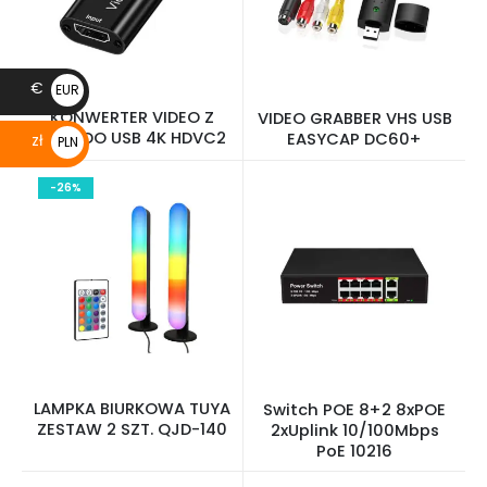
€
EUR
KONWERTER VIDEO Z
VIDEO GRABBER VHS USB
€
HDMI DO USB 4K HDVC2
EASYCAP DC60+
zł
PLN
zł
-26%
LAMPKA BIURKOWA TUYA
Switch POE 8+2 8xPOE
ZESTAW 2 SZT. QJD-140
2xUplink 10/100Mbps
PoE 10216