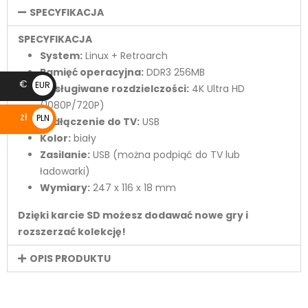
SPECYFIKACJA
SPECYFIKACJA
System:
Linux + Retroarch
Pamięć operacyjna:
DDR3 256MB
€
EUR
Obsługiwane rozdzielczości:
4K Ultra HD
€
(1080P/720P)
zł
PLN
Podłączenie do TV:
USB
zł
Kolor:
biały
Zasilanie:
USB (można podpiąć do TV lub
ładowarki)
Wymiary:
247 x 116 x 18 mm
Dzięki karcie SD możesz dodawać nowe gry i
rozszerzać kolekcję!
OPIS PRODUKTU