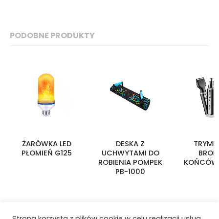
PODOBNE PRODUKTY
ŻARÓWKA LED
DESKA Z
TRYME
PŁOMIEŃ G125
UCHWYTAMI DO
BROD
ROBIENIA POMPEK
KOŃCÓWK
PB-1000
Strona korzysta z plików cookie w celu realizacji usług