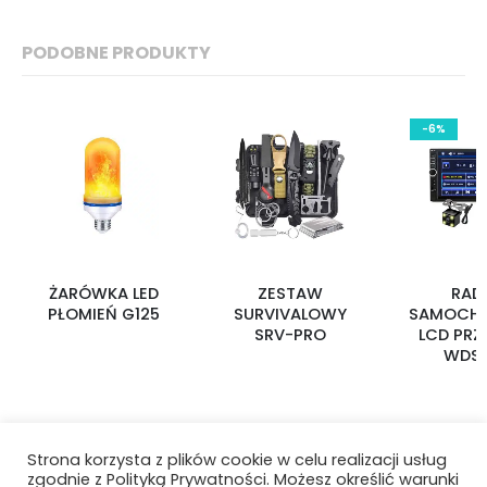
PODOBNE PRODUKTY
-6%
ŻARÓWKA LED
ZESTAW
RAD
PŁOMIEŃ G125
SURVIVALOWY
SAMOCH
SRV-PRO
LCD PRZ
WDS-
Strona korzysta z plików cookie w celu realizacji usług
zgodnie z Polityką Prywatności. Możesz określić warunki