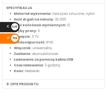
SPECYFIKACJA
Materiał wykonania:
tworzywo sztuczne, nylon
Ilość drgań na minutę:
32 000
Ilość końcówek wymiennych:
12
€
EUR
Tryby pracy:
5
€
Napięcie:
3.7V
zł
PLN
Wodoodporność:
IPX6
zł
Włącznik:
uniwersalny
Zasilanie:
akumulatorowe
Ładowanie za pomocą kabla USB
Czas ładowania:
3 godziny
Kolor:
Niebieski
OPIS PRODUKTU