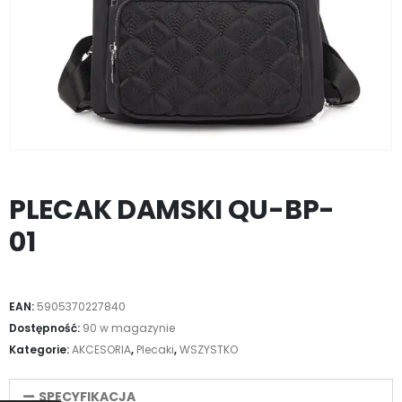
PLECAK DAMSKI QU-BP-
01
EAN:
5905370227840
Dostępność:
90 w magazynie
Kategorie:
AKCESORIA
,
Plecaki
,
WSZYSTKO
SPECYFIKACJA