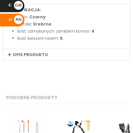
€
EUR
SPECYFIKACJA:
€
Kolor
: Czarny
zł
PLN
Detale
: Srebrne
zł
Ilość zamykanych zamkiem komor
: 4
Ilość kieszeni razem:
5
OPIS PRODUKTU
PODOBNE PRODUKTY