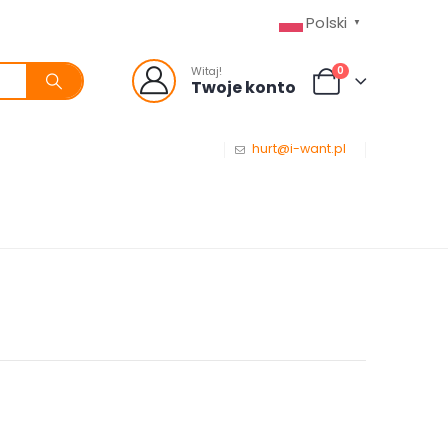
Polski
▼
0
Witaj!
Twoje konto
hurt@i-want.pl