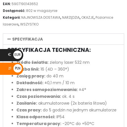
EAN:
5907190143652
Dostępność:
802 w magazynie
Kategorii:
NAJNOWSZA DOSTAWA
,
NARZĘDZIA
,
OKAZJE
,
Poziomice
laserowe
,
WSZYSTKO
SPECYFIKACJA
SPECYFIKACJA TECHNICZNA:
€
EUR
€
Źródło światła:
zielony laser 532 nm
zł
PLN
Liczba linii:
16 (4D – 360°)
zł
Zasięg pracy:
do 40 m
Dokładność:
±0,1 mm / 10 m
Zakres samopoziomowania:
±4°
Czas poziomowania:
ok. 4 s
Zasilanie:
akumulatorowe (2x bateria litowa)
Czas pracy:
do 5 godzin na jednym akumulatorze
Klasa odporności:
IP54
Temperatura pracy:
-20°C do +50°C