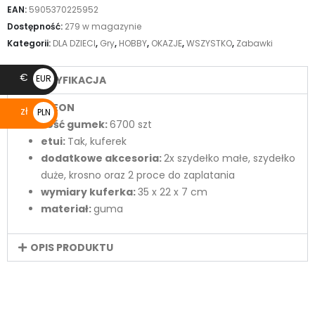
EAN:
5905370225952
Dostępność:
279 w magazynie
Kategorii:
DLA DZIECI
,
Gry
,
HOBBY
,
OKAZJE
,
WSZYSTKO
,
Zabawki
€
EUR
SPECYFIKACJA
€
CAMELEON
zł
PLN
ilość gumek:
6700 szt
zł
etui:
Tak, kuferek
dodatkowe akcesoria:
2x szydełko małe, szydełko
duże, krosno oraz 2 proce do zaplatania
wymiary kuferka:
35 x 22 x 7 cm
materiał:
guma
OPIS PRODUKTU