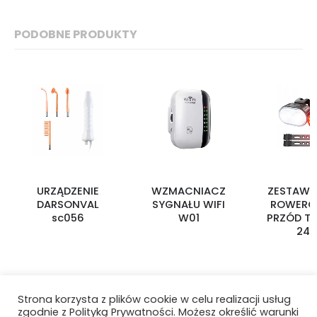
PODOBNE PRODUKTY
URZĄDZENIE
WZMACNIACZ
ZESTAW 
DARSONVAL
SYGNAŁU WIFI
ROWER
sc056
W01
PRZÓD TY
242
Strona korzysta z plików cookie w celu realizacji usług
zgodnie z Polityką Prywatności. Możesz określić warunki