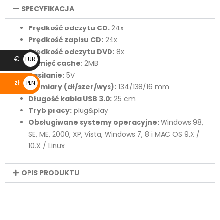
SPECYFIKACJA
Prędkość odczytu CD:
24x
Prędkość zapisu CD:
24x
Prędkość odczytu DVD:
8x
€
EUR
Pamięć cache:
2MB
€
Zasilanie:
5V
zł
PLN
Wymiary (dł/szer/wys):
134/138/16 mm
zł
Długość kabla USB 3.0:
25 cm
Tryb pracy:
plug&play
Obsługiwane systemy operacyjne:
Windows 98,
SE, ME, 2000, XP, Vista, Windows 7, 8 i MAC OS 9.X /
10.X / Linux
OPIS PRODUKTU