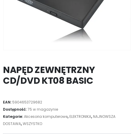
NAPĘD ZEWNĘTRZNY
CD/DVD KT08 BASIC
EAN:
5904653729682
Dostępność:
75 w magazynie
Kategorie:
Akcesoria komputerowe
,
ELEKTRONIKA
,
NAJNOWSZA
DOSTAWA
,
WSZYSTKO