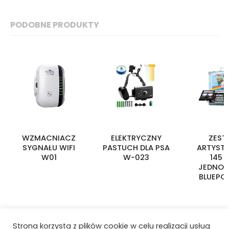
PODOBNE PRODUKTY
WZMACNIACZ
ELEKTRYCZNY
ZEST
SYGNAŁU WIFI
PASTUCH DLA PSA
ARTYST
W01
W-023
145 s
JEDNOR
BLUEPO
Strona korzysta z plików cookie w celu realizacji usług