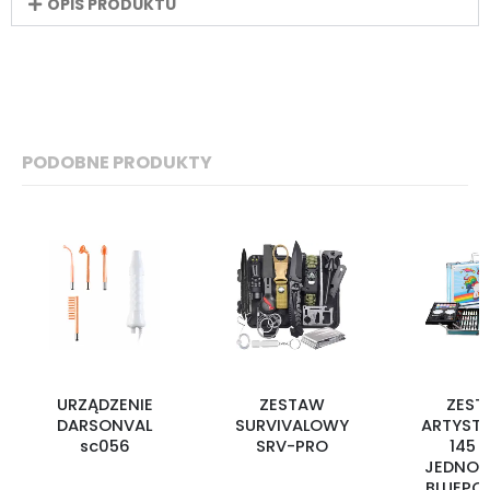
OPIS PRODUKTU
PODOBNE PRODUKTY
URZĄDZENIE
ZESTAW
ZEST
DARSONVAL
SURVIVALOWY
ARTYST
sc056
SRV-PRO
145 s
JEDNOR
BLUEPO