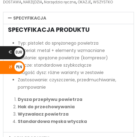
DOSTAWA
,
NARZĘDZIA
,
Narzędzia ręczne
,
OKAZJE
,
WSZYSTKO
SPECYFIKACJA
SPECYFIKACJA PRODUKTU
Typ: pistolet do sprężonego powietrza
Materiał: metal + elementy wzmacniane
€
EUR
Zasilanie: sprężone powietrze (kompresor)
€
Złącze: standardowe szybkozłącze
zł
PLN
Długość dysz: różne warianty w zestawie
zł
Zastosowanie: czyszczenie, przedmuchiwanie,
pompowanie
Dysza przepływu powietrza
Hak do przechowywania
Wyzwalacz powietrza
Standardowa męska wtyczka