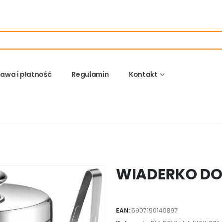
awa i płatność
Regulamin
Kontakt
WIADERKO DO
EAN:
5907190140897