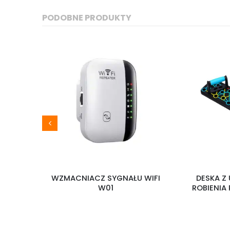
PODOBNE PRODUKTY
ACZY
WZMACNIACZ SYGNAŁU WIFI
DESKA Z 
W01
ROBIENIA P