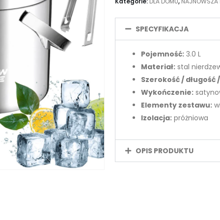
Kategorie:
DLA DOMU
,
NAJNOWSZA
SPECYFIKACJA
Pojemność:
3.0 L
Materiał:
stal nierdze
Szerokość / długość 
Wykończenie:
satyno
Elementy zestawu:
wi
Izolacja:
próżniowa
OPIS PRODUKTU