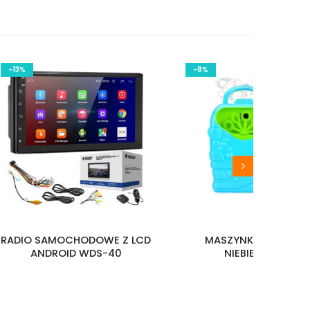
-13%
-8%
ADIO SAMOCHODOWE Z LCD
MASZYNKA DO BANIEK
ANDROID WDS-40
NIEBIESKA V02