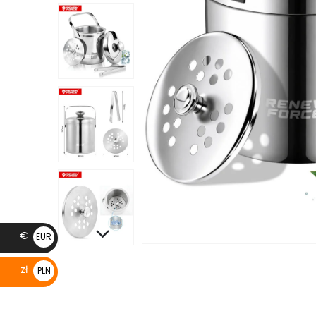
€
EUR
€
zł
PLN
zł