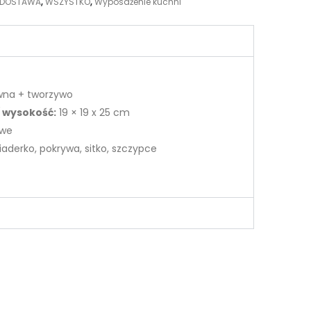
 DOSTAWA
,
WSZYSTKO
,
Wyposażenie kuchni
wna + tworzywo
/ wysokość:
19 × 19 x 25 cm
we
aderko, pokrywa, sitko, szczypce