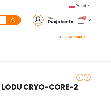
Polski
▼
0
Witaj!
Twoje konto
hurt@i-want.pl
 LODU CRYO-CORE-2