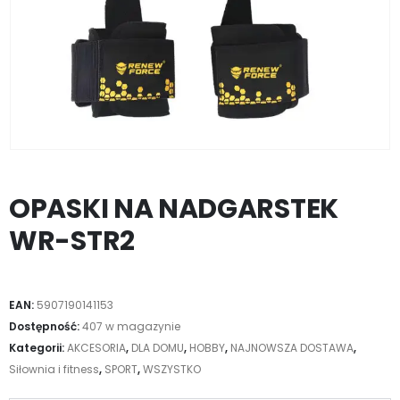
OPASKI NA NADGARSTEK
WR-STR2
EAN:
5907190141153
Dostępność:
407 w magazynie
Kategorii:
AKCESORIA
,
DLA DOMU
,
HOBBY
,
NAJNOWSZA DOSTAWA
,
Siłownia i fitness
,
SPORT
,
WSZYSTKO