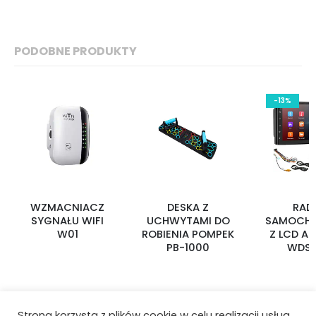
PODOBNE PRODUKTY
-13%
WZMACNIACZ
DESKA Z
RAD
SYGNAŁU WIFI
UCHWYTAMI DO
SAMOCH
W01
ROBIENIA POMPEK
Z LCD A
PB-1000
WDS
Strona korzysta z plików cookie w celu realizacji usług