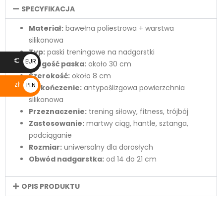
SPECYFIKACJA
Materiał:
bawełna poliestrowa + warstwa
silikonowa
Typ:
paski treningowe na nadgarstki
€
EUR
Długość paska:
około 30 cm
€
Szerokość:
około 8 cm
zł
PLN
Wykończenie:
antypoślizgowa powierzchnia
zł
silikonowa
Przeznaczenie:
trening siłowy, fitness, trójbój
Zastosowanie:
martwy ciąg, hantle, sztanga,
podciąganie
Rozmiar:
uniwersalny dla dorosłych
Obwód nadgarstka:
od 14 do 21 cm
OPIS PRODUKTU