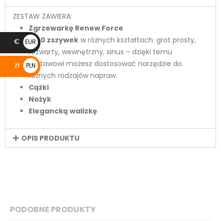
ZESTAW ZAWIERA:
Zgrzewarkę Renew Force
1200 zszywek
w różnych kształtach: grot prosty,
€
EUR
rozwarty, wewnętrzny, sinus – dzięki temu
€
zestawowi możesz dostosować narzędzie do
zł
PLN
różnych rodzajów napraw.
zł
Cążki
Nożyk
Elegancką walizkę
OPIS PRODUKTU
PODOBNE PRODUKTY