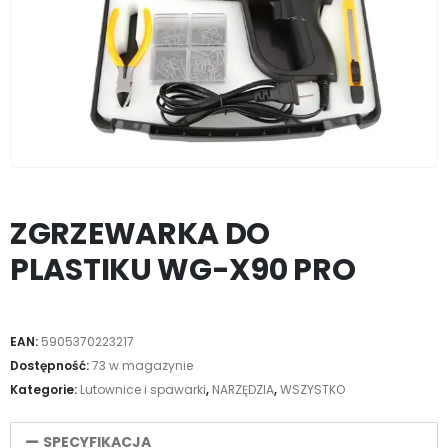
ZGRZEWARKA DO
PLASTIKU WG-X90 PRO
EAN:
5905370223217
Dostępność:
73 w magazynie
Kategorie:
Lutownice i spawarki
,
NARZĘDZIA
,
WSZYSTKO
SPECYFIKACJA