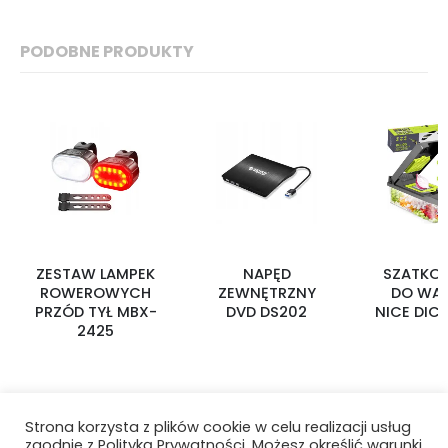
PODOBNE PRODUKTY
ZESTAW LAMPEK
NAPĘD
SZATKO
ROWEROWYCH
ZEWNĘTRZNY
DO WA
PRZÓD TYŁ MBX-
DVD DS202
NICE DIC
2425
Strona korzysta z plików cookie w celu realizacji usług
zgodnie z Polityką Prywatności. Możesz określić warunki