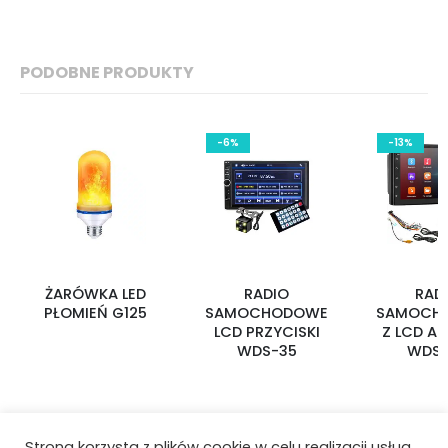
PODOBNE PRODUKTY
-6%
-13%
ŻARÓWKA LED
RADIO
RAD
PŁOMIEŃ G125
SAMOCHODOWE
SAMOCH
LCD PRZYCISKI
Z LCD A
WDS-35
WDS
Strona korzysta z plików cookie w celu realizacji usług