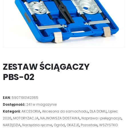
ZESTAW ŚCIĄGACZY
PBS-02
EAN:
5907190142365
Dostępność:
241 w magazynie
Kategorii:
AKCESORIA
,
Akcesoria do samochodu
,
DLA DOMU
,
Lipiec
2026
,
MOTORYZACJA
,
NAJNOWSZA DOSTAWA
,
Naprawa i pielęgnacja
,
NARZĘDZIA
,
Narzędzia ręczne
,
Ogród
,
OKAZJE
,
Pozostałe
,
WSZYSTKO