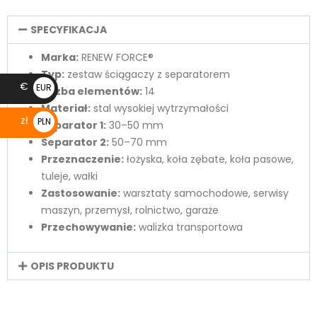
SPECYFIKACJA
Marka:
RENEW FORCE®
Typ:
zestaw ściągaczy z separatorem
€
EUR
Liczba elementów:
14
€
Materiał:
stal wysokiej wytrzymałości
zł
PLN
Separator 1:
30–50 mm
zł
Separator 2:
50–70 mm
Przeznaczenie:
łożyska, koła zębate, koła pasowe,
tuleje, wałki
Zastosowanie:
warsztaty samochodowe, serwisy
maszyn, przemysł, rolnictwo, garaże
Przechowywanie:
walizka transportowa
OPIS PRODUKTU