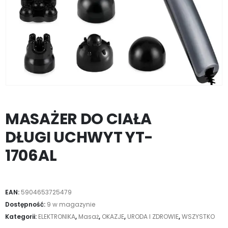
MASAŻER DO CIAŁA
DŁUGI UCHWYT YT-
1706AL
EAN:
5904653725479
Dostępność:
9 w magazynie
Kategorii:
ELEKTRONIKA
,
Masaż
,
OKAZJE
,
URODA I ZDROWIE
,
WSZYSTKO