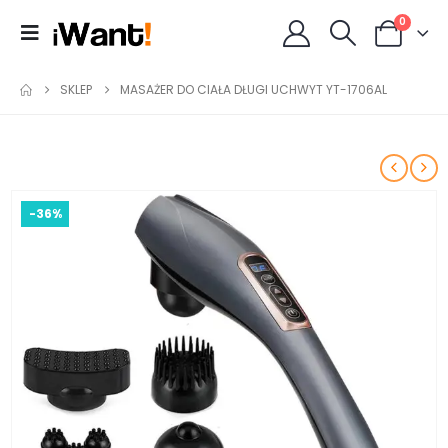
0
SKLEP
MASAŻER DO CIAŁA DŁUGI UCHWYT YT-1706AL
-36%