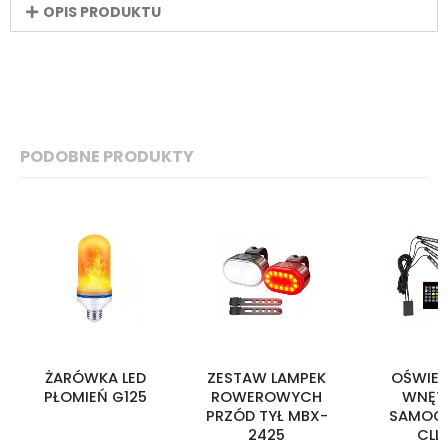
OPIS PRODUKTU
PODOBNE PRODUKTY
ŻARÓWKA LED
ZESTAW LAMPEK
OŚWIET
PŁOMIEŃ G125
ROWEROWYCH
WNĘT
PRZÓD TYŁ MBX-
SAMOC
2425
CLL