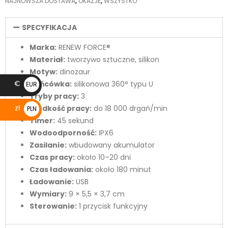
NAJNOWSZA DOSTAWA
,
OKAZJE
,
WSZYSTKO
SPECYFIKACJA
Marka:
RENEW FORCE®
Materiał:
tworzywo sztuczne, silikon
Motyw:
dinozaur
€
Końcówka:
silikonowa 360° typu U
EUR
Tryby pracy:
3
€
zł
Prędkość pracy:
do 18 000 drgań/min
PLN
Timer:
45 sekund
zł
Wodoodporność:
IPX6
Zasilanie:
wbudowany akumulator
Czas pracy:
około 10–20 dni
Czas ładowania:
około 180 minut
Ładowanie:
USB
Wymiary:
9 × 5,5 × 3,7 cm
Sterowanie:
1 przycisk funkcyjny