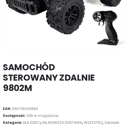
SAMOCHÓD
STEROWANY ZDALNIE
9802M
EAN:
5907190141894
Dostępność:
296 w magazynie
Kategorie:
DLA DZIECI
,
NAJNOWSZA DOSTAWA
,
WSZYSTKO
,
Zabawki