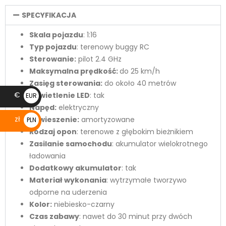
SPECYFIKACJA
Skala pojazdu
: 1:16
Typ pojazdu
: terenowy buggy RC
Sterowanie:
pilot 2.4 GHz
Maksymalna prędkość:
do 25 km/h
Zasięg sterowania:
do około 40 metrów
€
Oświetlenie LED
: tak
EUR
Napęd:
elektryczny
€
zł
Zawieszenie:
amortyzowane
PLN
Rodzaj opon
: terenowe z głębokim bieżnikiem
zł
Zasilanie samochodu
: akumulator wielokrotnego
ładowania
Dodatkowy akumulator
: tak
Materiał wykonania
: wytrzymałe tworzywo
odporne na uderzenia
Kolor:
niebiesko-czarny
Czas zabawy
: nawet do 30 minut przy dwóch