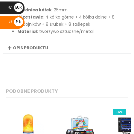
€
EUR
Średnica kółek
: 25mm
€
W zestawie
: 4 kółka górne + 4 kółka dolne + 8
zł
PLN
odbojników + 8 śrubek + 8 zaślepek
zł
Materiał
: tworzywo sztuczne/metal
OPIS PRODUKTU
PODOBNE PRODUKTY
-6%