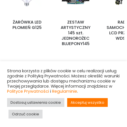
ŻARÓWKA LED
ZESTAW
RAD
PŁOMIEŃ G125
ARTYSTYCZNY
SAMOCH
145 szt.
LCD PRZ
JEDNOROŻEC
WDS-
BLUEPONY145
Strona korzysta z plików cookie w celu realizacji usług
zgodnie z Polityką Prywatności. Możesz określić warunki
przechowywania lub dostępu mechanizmu cookie w
Twojej przeglądarce. Więcej informacji znajdziesz w
Polityce Prywatności
i
Regulaminie
.
Dostosuj ustawienia cookie
Akceptuj wszystko
Hurtownia i-Want! © 2025. All Rights Reserved
Odrzuć cookie