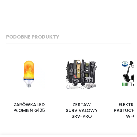
PODOBNE PRODUKTY
ŻARÓWKA LED
ZESTAW
ELEKTR
PŁOMIEŃ G125
SURVIVALOWY
PASTUCH 
SRV-PRO
W-0