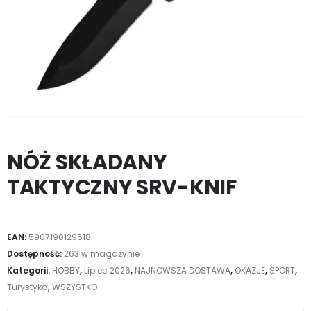
NÓŻ SKŁADANY
TAKTYCZNY SRV-KNIF
EAN:
5907190129618
Dostępność:
263 w magazynie
Kategorii:
HOBBY
,
Lipiec 2026
,
NAJNOWSZA DOSTAWA
,
OKAZJE
,
SPORT
,
Turystyka
,
WSZYSTKO