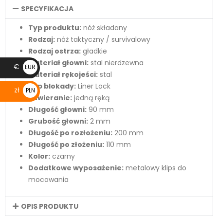
SPECYFIKACJA
Typ produktu:
nóż składany
Rodzaj:
nóż taktyczny / survivalowy
Rodzaj ostrza:
gładkie
Materiał głowni:
stal nierdzewna
€
EUR
Materiał rękojeści:
stal
€
Typ blokady:
Liner Lock
zł
PLN
Otwieranie:
jedną ręką
zł
Długość głowni:
90 mm
Grubość głowni:
2 mm
Długość po rozłożeniu:
200 mm
Długość po złożeniu:
110 mm
Kolor:
czarny
Dodatkowe wyposażenie:
metalowy klips do
mocowania
OPIS PRODUKTU