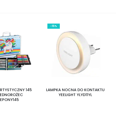
-15%
5
LAMPKA NOCNA DO KONTAKTU
TRYMER DO
YEELIGHT YLYD11YL
KOŃCÓWK