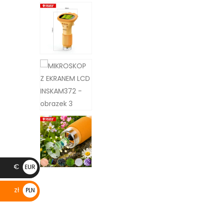
€
EUR
€
zł
PLN
zł