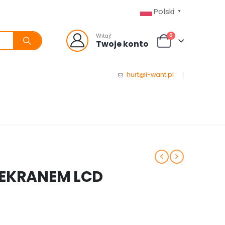
Polski
▼
0
Witaj!
Twoje konto
hurt@i-want.pl
 EKRANEM LCD