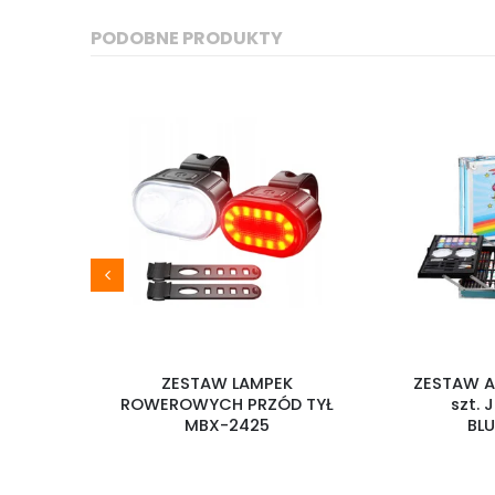
PODOBNE PRODUKTY
ZESTAW LAMPEK
ZESTAW ARTYSTYCZNY 14
ROWEROWYCH PRZÓD TYŁ
szt. JEDNOROŻEC
MBX-2425
BLUEPONY145