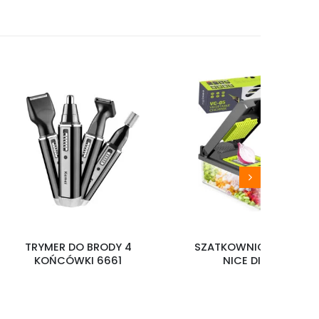
-13
 BRODY 4
SZATKOWNICA DO WARZYW
RAD
I 6661
NICE DICE VC-05