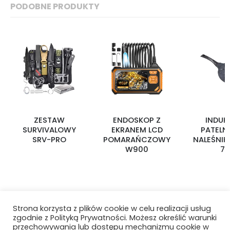
PODOBNE PRODUKTY
ZESTAW
ENDOSKOP Z
INDUK
SURVIVALOWY
EKRANEM LCD
PATELN
SRV-PRO
POMARAŃCZOWY
NALEŚNIK
W900
7P
Strona korzysta z plików cookie w celu realizacji usług
zgodnie z Polityką Prywatności. Możesz określić warunki
przechowywania lub dostępu mechanizmu cookie w