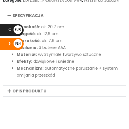
Kategorie:
DLA DZIECI
,
NAJNOWSZA DOSTAWA
,
WSZYSTKO
,
Zabawki
SPECYFIKACJA
Wysokość:
ok. 20,7 cm
€
EUR
Długość:
ok. 12,6 cm
€
Szerokość:
ok. 7,6 cm
zł
PLN
Zasilanie:
3 baterie AAA
zł
Materiał:
wytrzymałe tworzywo sztuczne
Efekty:
dźwiękowe i świetlne
Mechanizm:
automatyczne poruszanie + system
omijania przeszkód
OPIS PRODUKTU