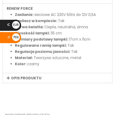
RENEW FORCE
Zasilanie:
sieciowe AC 230V 50Hz do 12V 0,5A
Zasilacz w komplecie:
Tak
€
EUR
Barwa światła:
Ciepła, neutralna, zimna
€
Wysokość lampki:
35 cm
zł
PLN
Wymiary podstawy lampki:
17cm x 11cm
zł
Regulowane ramię lampki:
Tak
Regulacja poziomu jasności:
Tak
Materiał:
Tworzywo sztuczne, metal
Kolor:
czarny
OPIS PRODUKTU