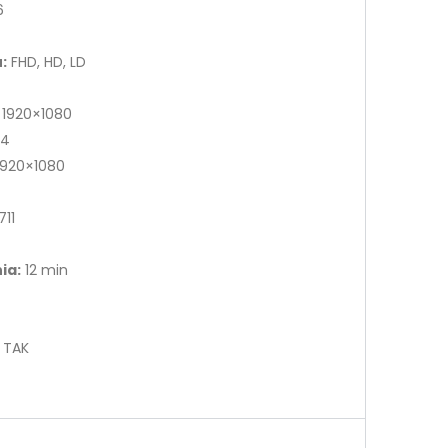
6
:
FHD, HD, LD
1920×1080
4
920×1080
11
ia:
12 min
TAK