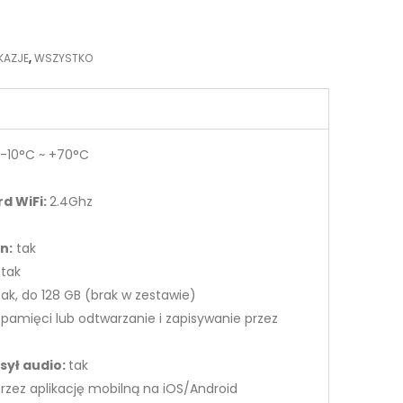
KAZJE
,
WSZYSTKO
-10°C ~ +70°C
d WiFi:
2.4Ghz
n:
tak
:
tak
tak, do 128 GB (brak w zestawie)
 pamięci lub odtwarzanie i zapisywanie przez
ył audio:
tak
przez aplikację mobilną na iOS/Android