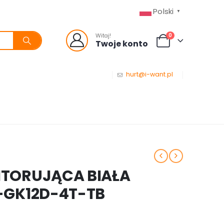
Polski
▼
0
Witaj!
Twoje konto
hurt@i-want.pl
TORUJĄCA BIAŁA
-GK12D-4T-TB