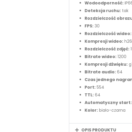
Wodoodporność:
IP6
Detekcja ruchu:
tak
Rozdzielczość obrazu
FPS:
30
Rozdzielczość wideo:
Kompresji wideo:
h26
Rozdzielczość zdjęć:
1
Bitrate wideo:
1200
Kompresji dźwięku:
g7
Bitrate audio:
64
Czas jednego nagran
Port:
554
TTL:
64
Automatyczny start:
Kolor:
biało-czarna
OPIS PRODUKTU