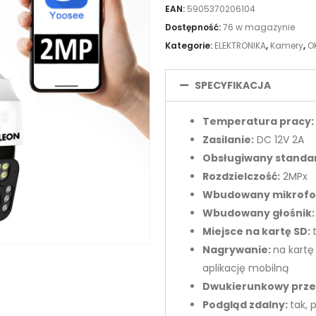
EAN:
5905370206104
Dostępność:
76 w magazynie
Kategorie:
ELEKTRONIKA
,
Kamery
,
O
SPECYFIKACJA
Temperatura pracy:
Zasilanie:
DC 12V 2A
Obsługiwany standar
Rozdzielczość:
2MPx
Wbudowany mikrofo
Wbudowany głośnik
Miejsce na kartę SD:
Nagrywanie:
na kartę
aplikację mobilną
Dwukierunkowy przes
Podgląd zdalny:
tak, 