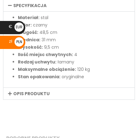
SPECYFIKACJA
Materiał:
stal
Kolor:
czarny
€
EUR
Długość:
48,5 cm
€
Średnica:
31 mm
zł
PLN
Wysokość:
9,5 cm
zł
Ilość miejsc chwytnych:
4
Rodzaj uchwytu:
łamany
Maksymalne obciążenie:
120 kg
Stan opakowania:
oryginalne
OPIS PRODUKTU