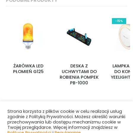
PODOBNE PRODUKTY
-15%
ŻARÓWKA LED
DESKA Z
LAMPKA 
PŁOMIEŃ G125
UCHWYTAMI DO
DO KON
ROBIENIA POMPEK
YEELIGHT 
PB-1000
Strona korzysta z plików cookie w celu realizacji usług
zgodnie z Polityką Prywatności. Możesz określić warunki
przechowywania lub dostępu mechanizmu cookie w
Twojej przeglądarce. Więcej informacji znajdziesz w
Polityce Prywatności
i
Regulaminie
.