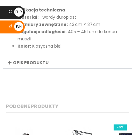
Specyfikacja techniczna
€
EUR
Materiał:
Twardy duroplast
€
Wymiary zewnętrzne:
43 cm × 37 cm
zł
PLN
Regulacja odległości:
405 – 451 cm do końca
zł
muszli
Kolor:
Klasyczna biel
OPIS PRODUKTU
PODOBNE PRODUKTY
-6%