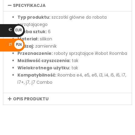
SPECYFIKACJA
Typ produktu:
szczotki główne do robota
sprzątającego
€
EUR
Liczba sztuk:
6
€
Materiał:
silikon
zł
PLN
Rodzaj:
zamiennik
zł
Przeznaczenie:
roboty sprzątające iRobot Roomba
Możliwość czyszczenia:
tak
Wielokrotnego użytku:
tak
Kompatybilność:
Roomba e4, e5, e6, i3, i4, i5, i6, i7,
i7+, j7, j7 Combo
OPIS PRODUKTU