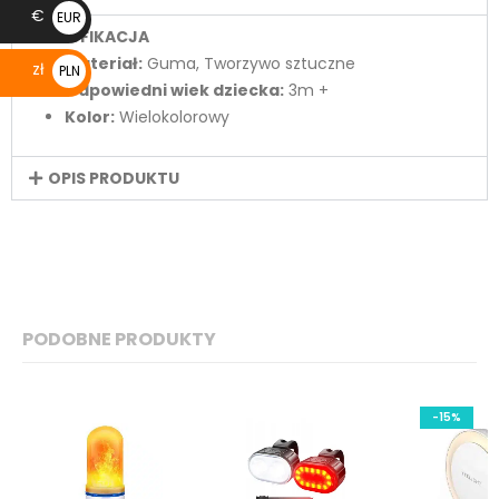
€
EUR
SPECYFIKACJA
€
Materiał:
Guma, Tworzywo sztuczne
zł
PLN
Odpowiedni wiek dziecka:
3m +
zł
Kolor:
Wielokolorowy
OPIS PRODUKTU
PODOBNE PRODUKTY
-15%