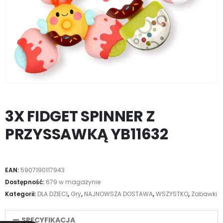
3X FIDGET SPINNER Z
PRZYSSAWKĄ YB11632
EAN:
5907190117943
Dostępność:
679 w magazynie
Kategorii:
DLA DZIECI
,
Gry
,
NAJNOWSZA DOSTAWA
,
WSZYSTKO
,
Zabawki
SPECYFIKACJA