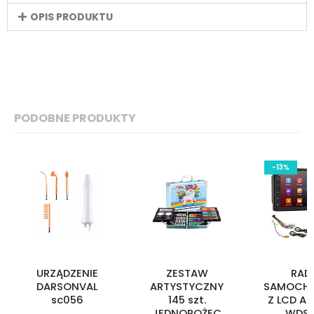
OPIS PRODUKTU
PODOBNE PRODUKTY
-13%
URZĄDZENIE
ZESTAW
RAD
DARSONVAL
ARTYSTYCZNY
SAMOCH
sc056
145 szt.
Z LCD A
JEDNOROŻEC
WDS