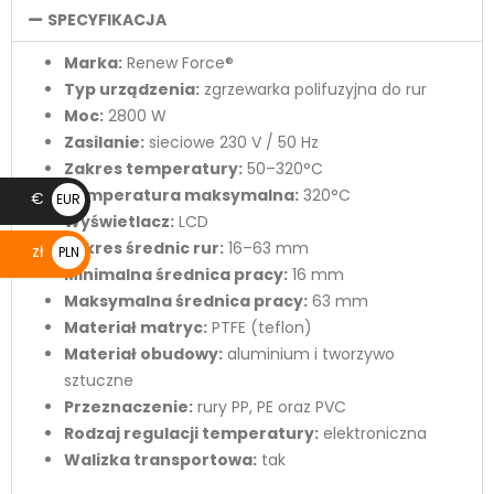
SPECYFIKACJA
Marka:
Renew Force®
Typ urządzenia:
zgrzewarka polifuzyjna do rur
Moc:
2800 W
Zasilanie:
sieciowe 230 V / 50 Hz
Zakres temperatury:
50–320°C
Temperatura maksymalna:
320°C
€
EUR
Wyświetlacz:
LCD
€
Zakres średnic rur:
16–63 mm
zł
PLN
Minimalna średnica pracy:
16 mm
zł
Maksymalna średnica pracy:
63 mm
Materiał matryc:
PTFE (teflon)
Materiał obudowy:
aluminium i tworzywo
sztuczne
Przeznaczenie:
rury PP, PE oraz PVC
Rodzaj regulacji temperatury:
elektroniczna
Walizka transportowa:
tak