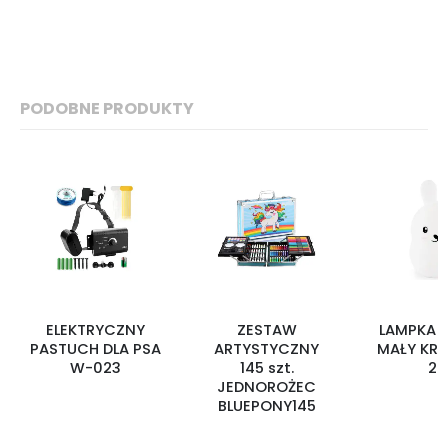
PODOBNE PRODUKTY
ELEKTRYCZNY
ZESTAW
LAMPKA 
PASTUCH DLA PSA
ARTYSTYCZNY
MAŁY KRÓ
W-023
145 szt.
20
JEDNOROŻEC
BLUEPONY145