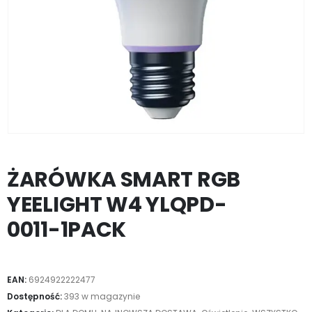
ŻARÓWKA SMART RGB
YEELIGHT W4 YLQPD-
0011-1PACK
EAN:
6924922222477
Dostępność:
393 w magazynie