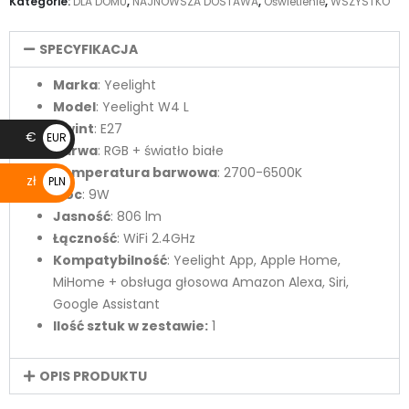
Kategorie:
DLA DOMU
,
NAJNOWSZA DOSTAWA
,
Oświetlenie
,
WSZYSTKO
SPECYFIKACJA
Marka
: Yeelight
Model
: Yeelight W4 L
Gwint
: E27
€
EUR
Barwa
: RGB + światło białe
€
Temperatura barwowa
: 2700-6500K
zł
PLN
Moc
: 9W
zł
Jasność
: 806 lm
Łączność
: WiFi 2.4GHz
Kompatybilność
: Yeelight App, Apple Home,
MiHome + obsługa głosowa Amazon Alexa, Siri,
Google Assistant
Ilość sztuk w zestawie:
1
OPIS PRODUKTU