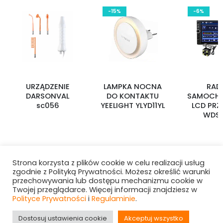
-15%
-6%
URZĄDZENIE
LAMPKA NOCNA
RAD
DARSONVAL
DO KONTAKTU
SAMOCH
sc056
YEELIGHT YLYD11YL
LCD PRZ
WDS-
Strona korzysta z plików cookie w celu realizacji usług
zgodnie z Polityką Prywatności. Możesz określić warunki
przechowywania lub dostępu mechanizmu cookie w
Twojej przeglądarce. Więcej informacji znajdziesz w
Polityce Prywatności
i
Regulaminie
.
Dostosuj ustawienia cookie
Akceptuj wszystko
Hurtownia i-Want! © 2025. All Rights Reserved