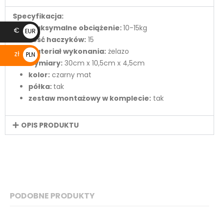
Specyfikacja:
maksymalne obciążenie:
10-15kg
€
EUR
ilość haczyków:
15
€
materiał wykonania:
żelazo
zł
PLN
wymiary:
30cm x 10,5cm x 4,5cm
zł
kolor:
czarny mat
półka:
tak
zestaw montażowy w komplecie:
tak
OPIS PRODUKTU
PODOBNE PRODUKTY