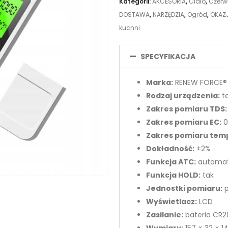
Kategorii:
AKCESORIA
,
Ciało
,
Czerw
DOSTAWA
,
NARZĘDZIA
,
Ogród
,
OKAZ
kuchni
SPECYFIKACJA
Marka:
RENEW FORCE®
Rodzaj urządzenia:
te
Zakres pomiaru TDS:
Zakres pomiaru EC:
0
Zakres pomiaru tem
Dokładność:
±2%
Funkcja ATC:
automat
Funkcja HOLD:
tak
Jednostki pomiaru:
p
Wyświetlacz:
LCD
Zasilanie:
bateria CR2
Wymiary:
157 × 32 × 