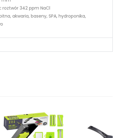
:
roztwór 342 ppm NaCl
itna, akwaria, baseny, SPA, hydroponika,
wo