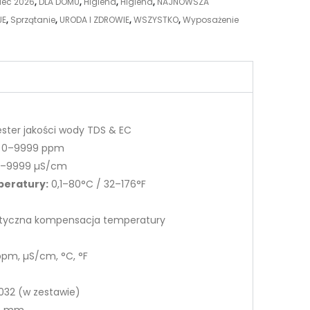
iec 2026
,
DLA DOMU
,
Higiena
,
Higiena
,
NAJNOWSZA
JE
,
Sprzątanie
,
URODA I ZDROWIE
,
WSZYSTKO
,
Wyposażenie
ster jakości wody TDS & EC
0–9999 ppm
–9999 µS/cm
peratury:
0,1–80°C / 32–176°F
yczna kompensacja temperatury
pm, µS/cm, °C, °F
032 (w zestawie)
14 mm