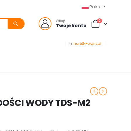
Polski
▼
0
Witaj!
Twoje konto
hurt@i-want.pl
DOŚCI WODY TDS-M2