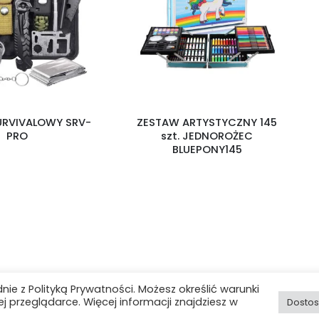
ALOWY SRV-
ZESTAW ARTYSTYCZNY 145
END
szt. JEDNOROŻEC
P
BLUEPONY145
Hurtownia i-Want! © 2025. All Rights Reserved
dnie z Polityką Prywatności. Możesz określić warunki
przeglądarce. Więcej informacji znajdziesz w
Dostos