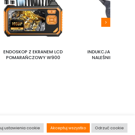
OSKOP Z EKRANEM LCD
INDUKCJA PATELNIA DO
OMARAŃCZOWY W900
NALEŚNIKÓW FP-7P
uj ustawienia cookie
Akceptuj wszystko
Odrzuć cookie