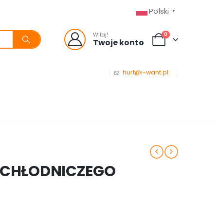
Polski
▼
0
Witaj!
Twoje konto
hurt@i-want.pl
U CHŁODNICZEGO