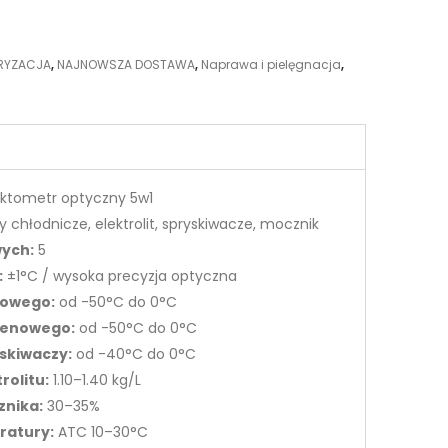
RYZACJA
,
NAJNOWSZA DOSTAWA
,
Naprawa i pielęgnacja
,
aktometr optyczny 5w1
 chłodnicze, elektrolit, spryskiwacze, mocznik
wych:
5
:
±1°C / wysoka precyzja optyczna
nowego:
od -50°C do 0°C
ylenowego:
od -50°C do 0°C
skiwaczy:
od -40°C do 0°C
rolitu:
1.10–1.40 kg/L
znika:
30–35%
ratury:
ATC 10–30°C