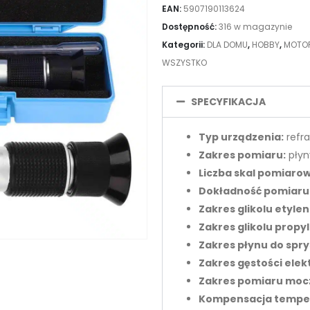
EAN:
5907190113624
Dostępność:
316 w magazynie
Kategorii:
DLA DOMU
,
HOBBY
,
MOTO
WSZYSTKO
SPECYFIKACJA
Typ urządzenia:
refr
Zakres pomiaru:
płyny
Liczba skal pomiaro
Dokładność pomiaru
Zakres glikolu etyle
Zakres glikolu prop
Zakres płynu do spry
Zakres gęstości elekt
Zakres pomiaru moc
Kompensacja tempe