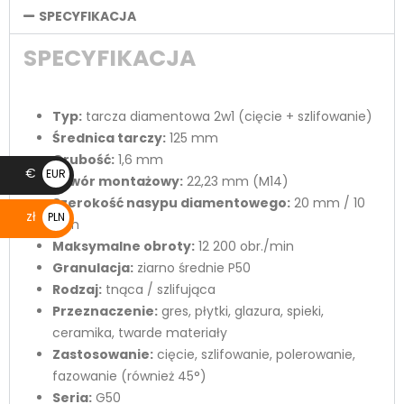
SPECYFIKACJA
SPECYFIKACJA
Typ:
tarcza diamentowa 2w1 (cięcie + szlifowanie)
Średnica tarczy:
125 mm
Grubość:
1,6 mm
€
EUR
Otwór montażowy:
22,23 mm (M14)
€
Szerokość nasypu diamentowego:
20 mm / 10
zł
PLN
mm
zł
Maksymalne obroty:
12 200 obr./min
Granulacja:
ziarno średnie P50
Rodzaj:
tnąca / szlifująca
Przeznaczenie:
gres, płytki, glazura, spieki,
ceramika, twarde materiały
Zastosowanie:
cięcie, szlifowanie, polerowanie,
fazowanie (również 45°)
Seria:
G50