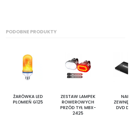
PODOBNE PRODUKTY
ŻARÓWKA LED
ZESTAW LAMPEK
NAP
PŁOMIEŃ G125
ROWEROWYCH
ZEWNĘT
PRZÓD TYŁ MBX-
DVD D
2425