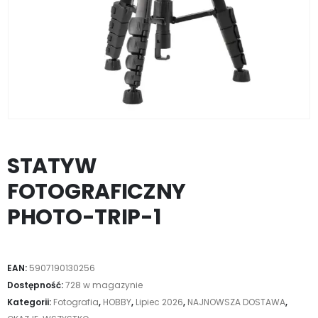
STATYW
FOTOGRAFICZNY
PHOTO-TRIP-1
EAN:
5907190130256
Dostępność:
728 w magazynie
Kategorii:
Fotografia
,
HOBBY
,
Lipiec 2026
,
NAJNOWSZA DOSTAWA
,