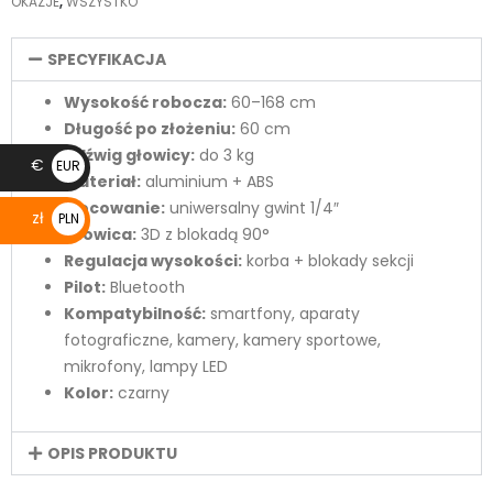
OKAZJE
,
WSZYSTKO
SPECYFIKACJA
Wysokość robocza:
60–168 cm
Długość po złożeniu:
60 cm
Udźwig głowicy:
do 3 kg
€
EUR
Materiał:
aluminium + ABS
€
Mocowanie:
uniwersalny gwint 1/4″
zł
PLN
Głowica:
3D z blokadą 90°
zł
Regulacja wysokości:
korba + blokady sekcji
Pilot:
Bluetooth
Kompatybilność:
smartfony, aparaty
fotograficzne, kamery, kamery sportowe,
mikrofony, lampy LED
Kolor:
czarny
OPIS PRODUKTU