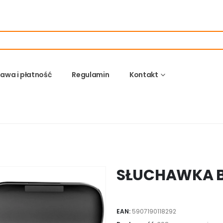
awa i płatność
Regulamin
Kontakt
SŁUCHAWKA B
EAN:
5907190118292