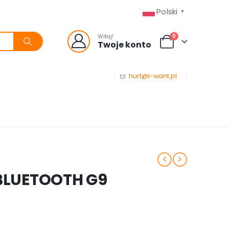
Polski
▼
0
Witaj!
Twoje konto
hurt@i-want.pl
LUETOOTH G9