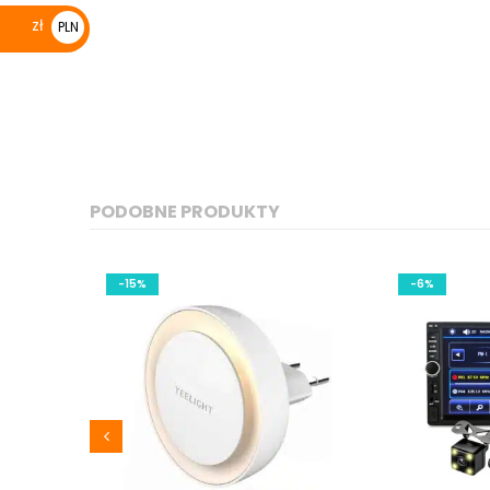
€
zł
PLN
zł
PODOBNE PRODUKTY
-15%
-6%