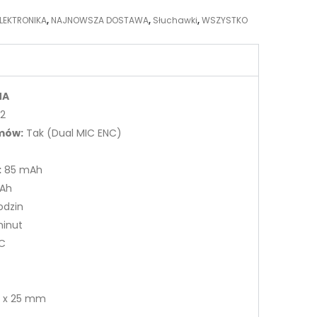
LEKTRONIKA
,
NAJNOWSZA DOSTAWA
,
Słuchawki
,
WSZYSTKO
NA
.2
mów:
Tak (Dual MIC ENC)
:
85 mAh
Ah
odzin
inut
C
0 x 25 mm