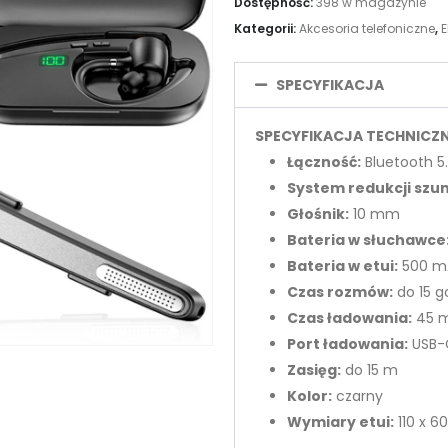
Dostępność:
398 w magazynie
Kategorii:
Akcesoria telefoniczne
,
E
SPECYFIKACJA
SPECYFIKACJA TECHNICZ
Łączność:
Bluetooth 5
System redukcji szu
Głośnik:
10 mm
Bateria w słuchawce
Bateria w etui:
500 m
Czas rozmów:
do 15 g
Czas ładowania:
45 m
Port ładowania:
USB-
Zasięg:
do 15 m
Kolor:
czarny
Wymiary etui:
110 x 6