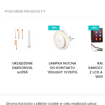
PODOBNE PRODUKTY
-15%
-13%
URZĄDZENIE
LAMPKA NOCNA
RAD
DARSONVAL
DO KONTAKTU
SAMOCH
sc056
YEELIGHT YLYD11YL
Z LCD A
WDS
Strona korzysta z plików cookie w celu realizacji usług