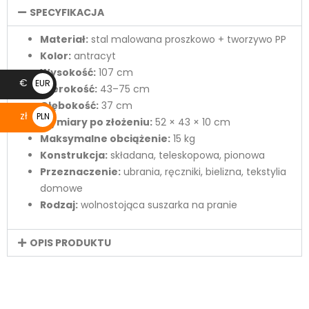
SPECYFIKACJA
Materiał:
stal malowana proszkowo + tworzywo PP
Kolor:
antracyt
Wysokość:
107 cm
€
EUR
Szerokość:
43–75 cm
€
Głębokość:
37 cm
zł
PLN
Wymiary po złożeniu:
52 × 43 × 10 cm
zł
Maksymalne obciążenie:
15 kg
Konstrukcja:
składana, teleskopowa, pionowa
Przeznaczenie:
ubrania, ręczniki, bielizna, tekstylia
domowe
Rodzaj:
wolnostojąca suszarka na pranie
OPIS PRODUKTU