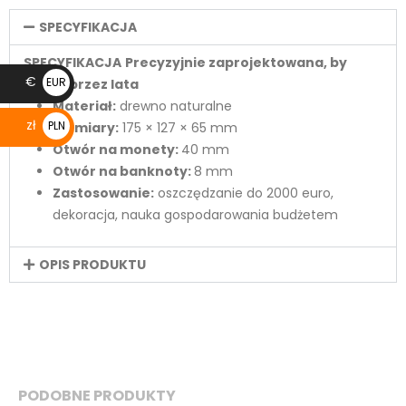
SPECYFIKACJA
SPECYFIKACJA
Precyzyjnie zaprojektowana, by
€
EUR
służyć przez lata
Materiał:
drewno naturalne
€
zł
PLN
Wymiary:
175 × 127 × 65 mm
Otwór na monety:
40 mm
zł
Otwór na banknoty:
8 mm
Zastosowanie:
oszczędzanie do 2000 euro,
dekoracja, nauka gospodarowania budżetem
OPIS PRODUKTU
PODOBNE PRODUKTY