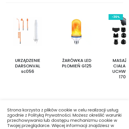
-36%
URZĄDZENIE
ŻARÓWKA LED
MASAŻE
DARSONVAL
PŁOMIEŃ G125
CIAŁA 
sc056
UCHWYT
1706
Strona korzysta z plików cookie w celu realizacji usług
zgodnie z Polityką Prywatności. Możesz określić warunki
przechowywania lub dostępu mechanizmu cookie w
Twojej przeglądarce. Więcej informacji znajdziesz w