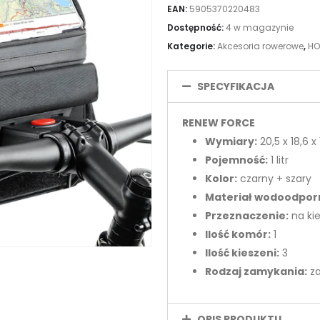
EAN:
5905370220483
Dostępność:
4 w magazynie
Kategorie:
Akcesoria rowerowe
,
HO
SPECYFIKACJA
RENEW FORCE
Wymiary:
20,5 x 18,6 x
Pojemność:
1 litr
Kolor:
czarny + szary
Materiał wodoodpor
Przeznaczenie:
na ki
Ilość komór:
1
Ilość kieszeni:
3
Rodzaj zamykania:
za
OPIS PRODUKTU