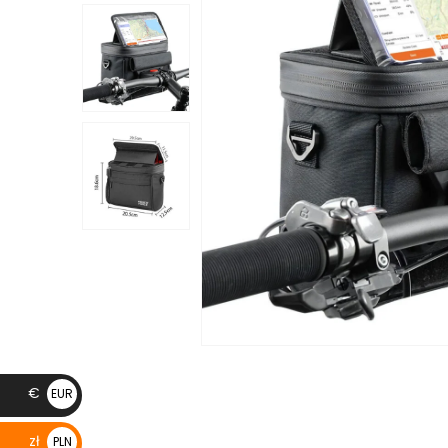
€
EUR
€
zł
PLN