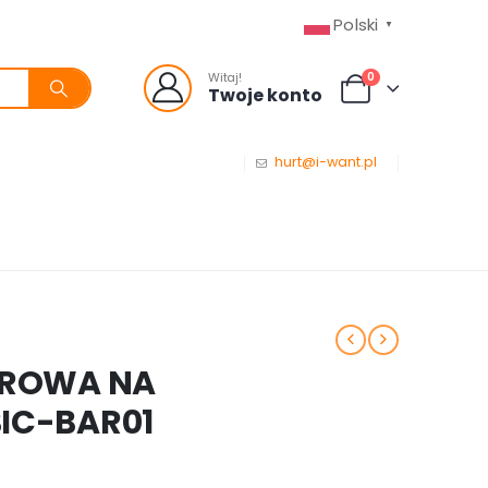
Polski
▼
0
Witaj!
Twoje konto
hurt@i-want.pl
ROWA NA
IC-BAR01