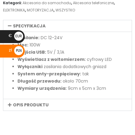
Kategorii:
Akcesoria do samochodu
,
Akcesoria telefoniczne
,
ELEKTRONIKA
,
MOTORYZACJA
,
WSZYSTKO
SPECYFIKACJA
€
EUR
Zasilanie:
DC 12-24V
€
Moc:
100W
zł
PLN
Wyjścia USB:
5V / 3,1A
zł
Wyświetlacz z woltomierzem:
cyfrowy LED
Wyłączniki
zasilania dodatkowych gniazd
System anty-przepięciowy:
tak
Długość przewodu:
około 70cm
Wymiary urządzenia:
9cm x 5cm x 3cm
OPIS PRODUKTU