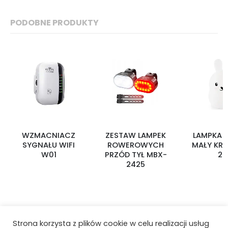
PODOBNE PRODUKTY
WZMACNIACZ
ZESTAW LAMPEK
LAMPKA 
SYGNAŁU WIFI
ROWEROWYCH
MAŁY KRÓ
W01
PRZÓD TYŁ MBX-
20
2425
Strona korzysta z plików cookie w celu realizacji usług