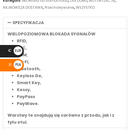
Kategorii:
Akcesoria do samochodu
,
DLA DOMU
,
MOTORYZACJA
,
NAJNOWSZA DOSTAWA
,
Przechowywanie
,
WSZYSTKO
SPECYFIKACJA
WIELOPOZIOMOWA BLOKADA SYGNAŁÓW
RFID,
NFC,
€
EUR
GSM,
€
Wi-Fi,
zł
PLN
Bluetooth,
zł
Keyless Go,
Smart Key,
Kessy,
PayPass
PayWave.
Warstwy te znajdują się zarówno z przodu, jak i z
tyłu etui.