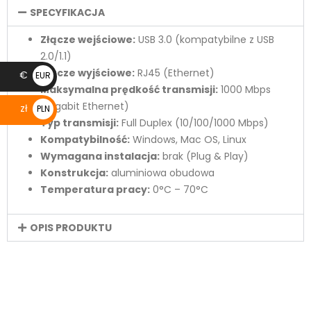
SPECYFIKACJA
Złącze wejściowe:
USB 3.0 (kompatybilne z USB
2.0/1.1)
Złącze wyjściowe:
RJ45 (Ethernet)
€
EUR
Maksymalna prędkość transmisji:
1000 Mbps
€
(Gigabit Ethernet)
zł
PLN
Typ transmisji:
Full Duplex (10/100/1000 Mbps)
zł
Kompatybilność:
Windows, Mac OS, Linux
Wymagana instalacja:
brak (Plug & Play)
Konstrukcja:
aluminiowa obudowa
Temperatura pracy:
0°C – 70°C
OPIS PRODUKTU