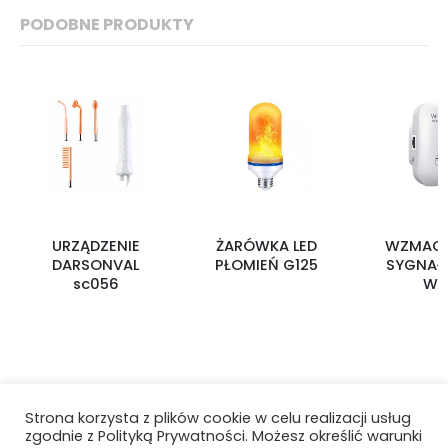
PODOBNE PRODUKTY
URZĄDZENIE
ŻARÓWKA LED
WZMAC
DARSONVAL
PŁOMIEŃ G125
SYGNAŁU
sc056
W0
Strona korzysta z plików cookie w celu realizacji usług
zgodnie z Polityką Prywatności. Możesz określić warunki