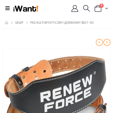
0
SKLEP
PAS KULTURYSTYCZNY LĘDŹWIOWY BELT-03