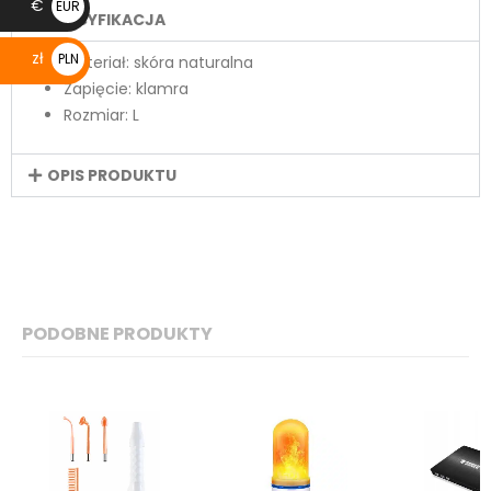
€
EUR
SPECYFIKACJA
€
zł
PLN
Materiał: skóra naturalna
zł
Zapięcie: klamra
Rozmiar: L
OPIS PRODUKTU
PODOBNE PRODUKTY