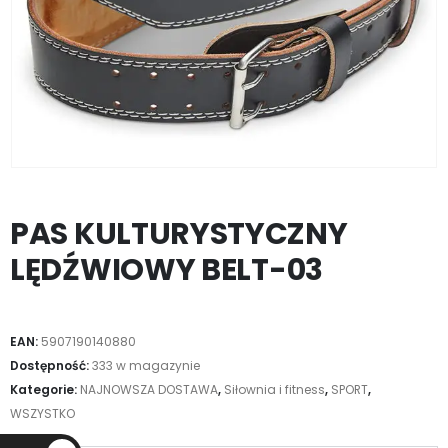
PAS KULTURYSTYCZNY
LĘDŹWIOWY BELT-03
EAN:
5907190140880
Dostępność:
333 w magazynie
Kategorie:
NAJNOWSZA DOSTAWA
,
Siłownia i fitness
,
SPORT
,
WSZYSTKO