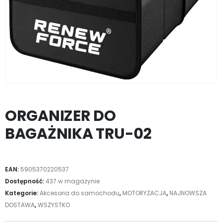
ORGANIZER DO
BAGAŻNIKA TRU-02
EAN:
5905370220537
Dostępność:
437 w magazynie
Kategorie:
Akcesoria do samochodu
,
MOTORYZACJA
,
NAJNOWSZA
DOSTAWA
,
WSZYSTKO