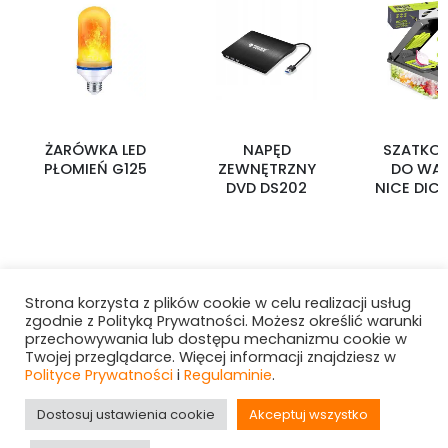
ŻARÓWKA LED
NAPĘD
SZATKO
PŁOMIEŃ G125
ZEWNĘTRZNY
DO WA
DVD DS202
NICE DIC
Strona korzysta z plików cookie w celu realizacji usług
zgodnie z Polityką Prywatności. Możesz określić warunki
przechowywania lub dostępu mechanizmu cookie w
Twojej przeglądarce. Więcej informacji znajdziesz w
Polityce Prywatności
i
Regulaminie
.
Dostosuj ustawienia cookie
Akceptuj wszystko
Hurtownia i-Want! © 2025. All Rights Reserved