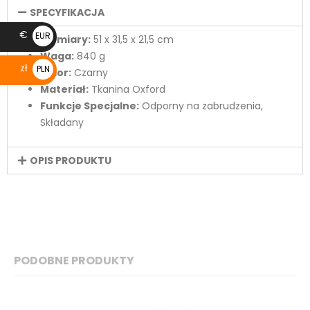
SPECYFIKACJA
€
EUR
Wymiary:
51 x 31,5 x 21,5 cm
€
Waga:
840 g
zł
PLN
Kolor:
Czarny
zł
Materiał:
Tkanina Oxford
Funkcje Specjalne:
Odporny na zabrudzenia,
Składany
OPIS PRODUKTU
PODOBNE PRODUKTY