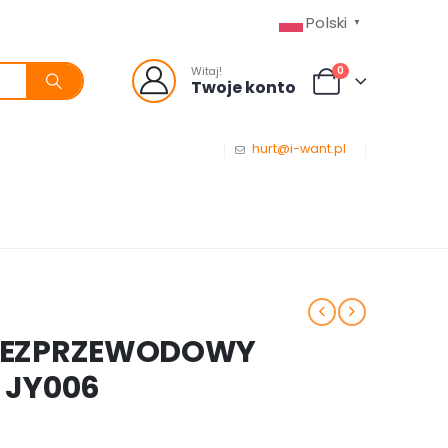
Polski
▼
0
Witaj!
Twoje konto
hurt@i-want.pl
BEZPRZEWODOWY
 JY006