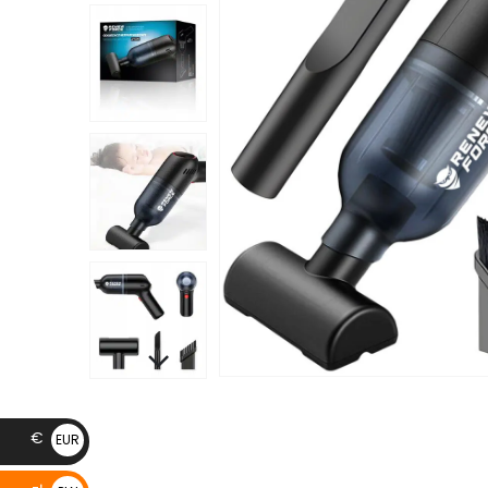
€
EUR
€