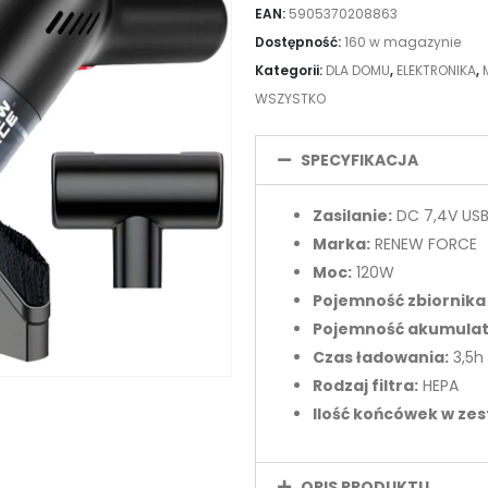
EAN:
5905370208863
Dostępność:
160 w magazynie
Kategorii:
DLA DOMU
,
ELEKTRONIKA
,
WSZYSTKO
SPECYFIKACJA
Zasilanie:
DC 7,4V US
Marka:
RENEW FORCE
Moc:
120W
Pojemność zbiornika 
Pojemność akumulat
Czas ładowania:
3,5h
Rodzaj filtra:
HEPA
Ilość końcówek w zes
OPIS PRODUKTU