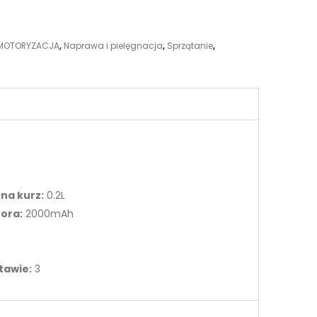
MOTORYZACJA
,
Naprawa i pielęgnacja
,
Sprzątanie
,
B
na kurz:
0.2L
ora:
2000mAh
tawie:
3